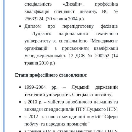
спеціальність «Дизайн», професійна
кваліфікація спеціаліст дизайну. ВС №
25633224 (30 червня 2004 р.).
Диплом про перепідготовку фахівців
Луцького національного технічного
університету за спеціальністю “Менеджмент
організацій” з присвоєнням кваліфікації
менеджер-економіст. 12 ДСК № 200552 (14
травня 2010 р.)
Етапи професійного становлення:
1999–2004 рр. –
Луцький державний
технічний університет. Спеціаліст дизайну;
з 2010 р.
– майстер виробничого навчання та
викладач спецдисциплін ПТУ Луцького НТУ;
з 2012 р. голова методичної комісії “Сфери
побуту та народних промислів”
з грудня 2024 р. старший майстер ТФК ЛНТУ.