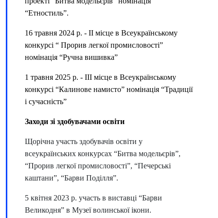
проекті “Битва модельєрів” номінація
“Етностиль”.
16 травня 2024 р. - ІІ місце в Всеукраїнському
конкурсі “ Прорив легкої промисловості”
номінація “Ручна вишивка”
1 травня 2025 р. - ІІІ місце в Всеукраїнському
конкурсі “Калинове намисто” номінація “Традиції
і сучасність”
Заходи зі здобувачами освіти
Щорічна участь здобувачів освіти у
всеукраїнських конкурсах “Битва модельєрів”,
“Прорив легкої промисловості”, “Печерські
каштани”, “Барви Поділля”.
5 квітня 2023 р. участь в виставці “Барви
Великодня” в Музеї волинської ікони.