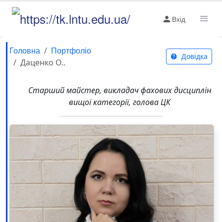
Вхід
Головна
Портфоліо
Довідка
Даценко О..
Старший майстер, викладач фахових дисциплін
вищої категорії, голова ЦК